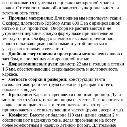
изготавливается с учетом специфики конкретной модели
лодки. От точности выкройки зависит функциональность и
эстетичность тента.
Прочные материалы:
Для пошива мы используем ткани
Оксфорд плотностью RipStop Armo 600 Den с армированной
нитью и ПУ-пропиткой. Оксфорд не растягивается и не
утрачивает первоначальную форму даже при длительной
эксплуатации. Оксфорд отличается высокой прочностью,
водоотталкивающими свойствами и устойчивостью к
ультрафиолетовому излучению.
Двойная сверхпрочная прострочка
межтканевых швов с
загибом, выполненная армированной нитью.
Дюралюминиевые дуги:
диаметр 22 мм и толщина стенки
1,5 мм, обеспечивающие сверхнадёжность и долговечность
каркаса.
Легкость сборки и разборки:
конструкция тента
позволяет быстро и без труда сложить и расправить тент,
находясь в лодке.
Крепление:
Каркас закрепляется при помощи опор. Дуги
можно легко убрать, оставив опоры на месте. Тент крепится к
лодке с помощью стяжек и строп натяжения, которые
привязываются к ее выступающим частям (ручки, леера и т.д).
Комфорт:
Высота от баллона 110 см и длина крыши 2 м
обеспечивают надежную тень, делая пребывание на борту
более комфортным в жаркую летнюю погоду. Длительные