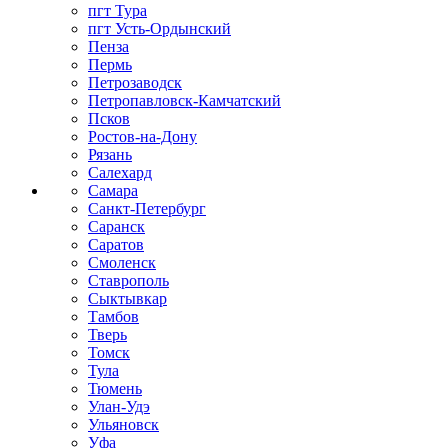
пгт Тура
пгт Усть-Ордынский
Пенза
Пермь
Петрозаводск
Петропавловск-Камчатский
Псков
Ростов-на-Дону
Рязань
Салехард
Самара
Санкт-Петербург
Саранск
Саратов
Смоленск
Ставрополь
Сыктывкар
Тамбов
Тверь
Томск
Тула
Тюмень
Улан-Удэ
Ульяновск
Уфа