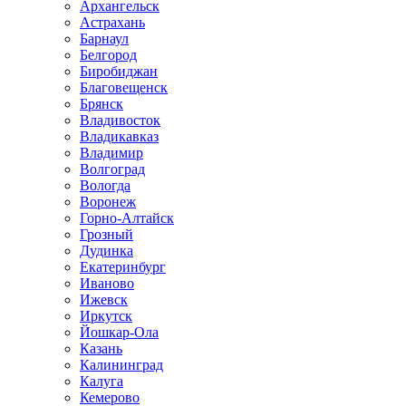
Архангельск
Астрахань
Барнаул
Белгород
Биробиджан
Благовещенск
Брянск
Владивосток
Владикавказ
Владимир
Волгоград
Вологда
Воронеж
Горно-Алтайск
Грозный
Дудинка
Екатеринбург
Иваново
Ижевск
Иркутск
Йошкар-Ола
Казань
Калининград
Калуга
Кемерово