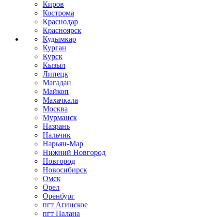
Киров
Кострома
Краснодар
Красноярск
Кудымкар
Курган
Курск
Кызыл
Липецк
Магадан
Майкоп
Махачкала
Москва
Мурманск
Назрань
Нальчик
Нарьян-Мар
Нижний Новгород
Новгород
Новосибирск
Омск
Орел
Оренбург
пгт Агинское
пгт Палана