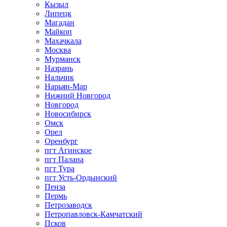
Кызыл
Липецк
Магадан
Майкоп
Махачкала
Москва
Мурманск
Назрань
Нальчик
Нарьян-Мар
Нижний Новгород
Новгород
Новосибирск
Омск
Орел
Оренбург
пгт Агинское
пгт Палана
пгт Тура
пгт Усть-Ордынский
Пенза
Пермь
Петрозаводск
Петропавловск-Камчатский
Псков