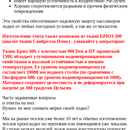
Имеет хорошую устойчивость к воздействию УФ-лучей
Хорошо сопротивляется разрывам и прочим физическим
повреждениям
Эти свойства обеспечивают надежную защиту пассажиров
лодки от любых погодных условий, а так же от москитов.
Изготовление тента также возможно из ткани БРЮЗ 300
(аналог ткани Санбрелла Плюс) - узнавайте у операторов!
Ткань Брюз 300, с плотностью 900 Den и ПУ-пропиткой
1500, обладает улучшенными водонепроницаемыми
свойствами и высокой устойчивостью к низким
температурам. Ее уровень водонепроницаемости
составляет 10000 мм водного столба (по сравнению с
Оксфордом 600, где уровень водонепроницаемости 1000).
Материал сохраняет целостность и не деформируется при
нагреве до 300 градусов Цельсия.
Часто задаваемые
вопросы
и
ответы
на них
Нужно ли мне снимать мерки своей лодки?
+
Мы на рынке чехлов уже более 10 лет и обычно изготовление
чехлов происходит по чертежам или имеющимся уже лекалам.
В случае редких моделей лодок наши конструкторы попросят