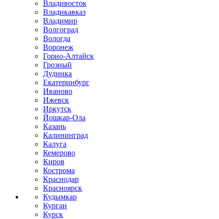
Владивосток
Владикавказ
Владимир
Волгоград
Вологда
Воронеж
Горно-Алтайск
Грозный
Дудинка
Екатеринбург
Иваново
Ижевск
Иркутск
Йошкар-Ола
Казань
Калининград
Калуга
Кемерово
Киров
Кострома
Краснодар
Красноярск
Кудымкар
Курган
Курск