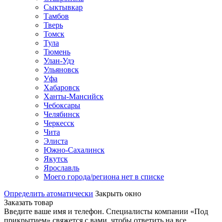
Сыктывкар
Тамбов
Тверь
Томск
Тула
Тюмень
Улан-Удэ
Ульяновск
Уфа
Хабаровск
Ханты-Мансийск
Чебоксары
Челябинск
Черкесск
Чита
Элиста
Южно-Сахалинск
Якутск
Ярославль
Моего города/региона нет в списке
Определить атоматически
Закрыть окно
Заказать товар
Введите ваше имя и телефон. Специалисты компании «Под
прикрытием» свяжется с вами, чтобы ответить на все