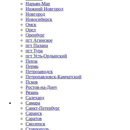
Нарьян-Мар
Нижний Новгород
Новгород
Новосибирск
Омск
Орел
Оренбург
пгт Агинское
пгт Палана
пгт Тура
пгт Усть-Ордынский
Пенза
Пермь
Петрозаводск
Петропавловск-Камчатский
Псков
Ростов-на-Дону
Рязань
Салехард
Самара
Санкт-Петербург
Саранск
Саратов
Смоленск
Ставрополь