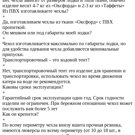
Вес чехла зависит от размеров лодки и типа ткани, обычно
изделие весит 4-7 кг из «Оксфорда» и 2-3 кг из «Таффеты»
Из ПВХ изготавливаете чехлы?
+
Да, изготавливаем чехлы из ткани «Оксфорд» с ПВХ
пропиткой.
Он мешком или под габариты моей лодки?
+
Чехол изготавливается максимально по габариты лодки, но
для удобства одевания чехла добавляются минимальные
припуски.
Транспортировочный – это ходовой тент?
+
Нет, транспортировочный тент это изделие для хранении и
транспортировки, использовать чехол во время движения
катера на воде не рекомендуется.
Каковы сроки эксплуатации?
+
Гарантийный срок эксплуатации один год. Срок годности
изделии не ограничен. При бережном отношении чехол может
послужить вам более 5 лет
Как он крепится?
+
По всему периметру чехла внизу вшита прочная резинка,
имеются люверсы по всему периметру (от 10 до 18 шт., в